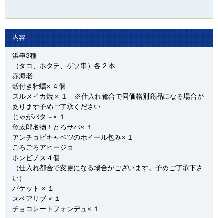
内容
浜串3種
（タコ、ホタテ、ゲソ串）各 2 本
赤海老
殻付き牡蠣× ４個
スルメイカ焼 × １ ※仕入れ都合で同価格別商品になる場合が
あります予めご了承ください
じゃがバタ～× １
魚太郎名物！とろサバ× １
アンチョビキャベツのホイール包み× １
ごろごろアヒージョ
ホンビノス４個
（仕入れ都合で変更になる場合がございます。予めご了承下さ
い）
バケット × １
スペアリブ × １
チョコレートフォンデュ× １