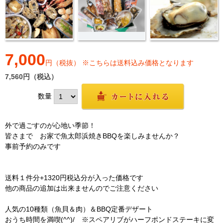
7,000
円（税抜） ※こちらは送料込み価格となります
7,560円（税込）
数量
外で過ごすのが心地い季節！
皆さまで お家で魚太郎浜焼きBBQを楽しみませんか？
事前予約のみです
送料１件分+1320円税込分が入った価格です
他の商品の追加は出来ませんのでご注意ください
人気の10種類（魚貝＆肉）＆BBQ定番デザート
おうち時間を満喫(^^)/ ※スペアリブがハーフポンドステーキに変