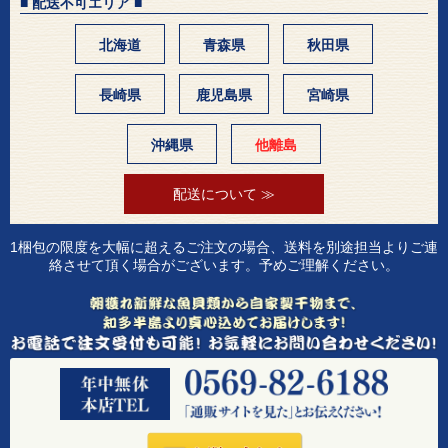
■ 配送不可エリア ■
北海道
青森県
秋田県
長崎県
鹿児島県
宮崎県
沖縄県
他離島
配送について ≫
1梱包の限度を大幅に超えるご注文の場合、送料を別途担当よりご連
絡させて頂く場合がございます。予めご理解ください。