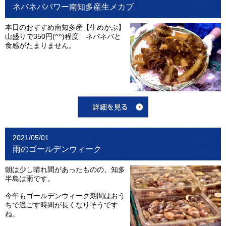
ネバネバパワー南知多産生メカブ
本日のおすすめ南知多産【生めかぶ】
山盛りで350円(^^)程度 ネバネバと
食感がたまりません。
2021/05/01
雨のゴールデンウィーク
朝は少し晴れ間があったものの、知多
半島は雨です。
今年もゴールデンウィーク期間はおう
ちで過ごす時間が長くなりそうです
ね。