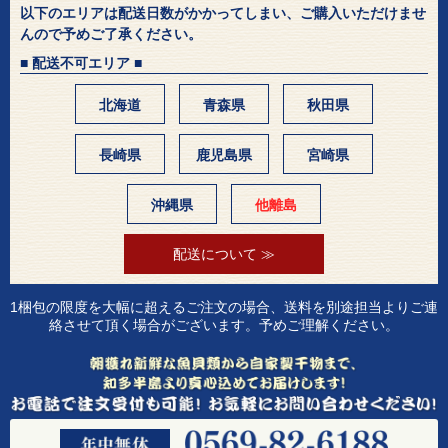
以下のエリアは配送日数がかかってしまい、ご購入いただけませ
んので予めご了承ください。
■ 配送不可エリア ■
北海道
青森県
秋田県
長崎県
鹿児島県
宮崎県
沖縄県
他離島
配送について ≫
1梱包の限度を大幅に超えるご注文の場合、送料を別途担当よりご連
絡させて頂く場合がございます。予めご理解ください。